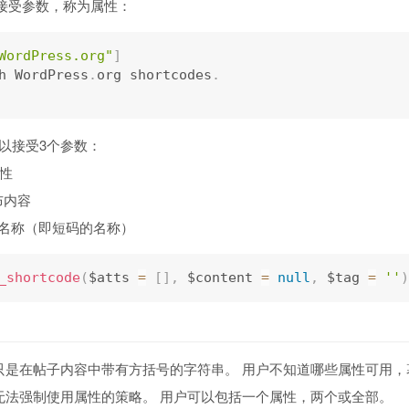
接受参数，称为属性：
WordPress.org"
]
h WordPress
.
org shortcodes
.
数可以接受3个参数：
]属性
 发布内容
[$tag]的名称（即短码的名称）
_shortcode
(
$atts 
=
[
]
,
 $content 
=
null
,
 $tag 
=
''
)
只是在帖子内容中带有方括号的字符串。 用户不知道哪些属性可用，
无法强制使用属性的策略。 用户可以包括一个属性，两个或全部。