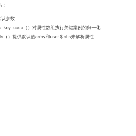
码：
默认参数
ange_key_case（）对属性数组执行关键案例的归一化
atts（）提供默认值array和user $ atts来解析属性
输出
的短代码结构，处理自我关闭和封闭场景，缩短代码并确保输出。
码，将接受一个标题，并将显示一个框，我们可以用CSS风格。
_shortcode
(
$atts 
=
[
]
,
 $content 
=
null
,
 $tag 
=
''
)
ze attribute keys, lowercase
ray_change_key_case
(
(
array
)
$atts
,
 CASE_LOWER
)
;