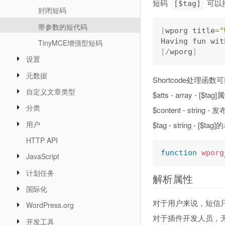
短码
可以
[$tag]
封闭短码
带参数的短代码
[
wporg title
=
"
Having fun wit
TinyMCE增强型短码
[
/
wporg
]
设置
元数据
Shortcode处理函
自定义文章类型
$atts - array - [$tag
分类
$content - string -
用户
$tag - string - 
HTTP API
function
wporg
JavaScript
计划任务
解析属性
国际化
对于用户来说，短信
WordPress.org
对于插件开发人员，
开发工具