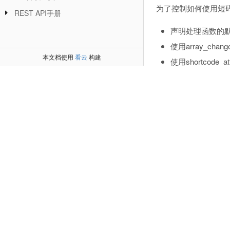
为了控制如何使用短
REST API手册
声明处理函数的
使用array_ch
本文档使用
看云
构建
使用shortcode_
在返回之前确保
完整例子
完整的示例使用基本
一个[wporg]短
<
?
function
wporg
{
// normali
    $atts 
=
ar