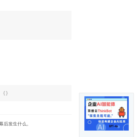
{
}
幕后发生什么。