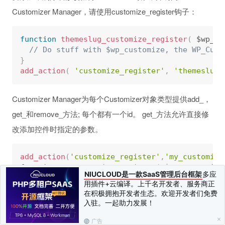
Customizer Manager，请使用customize_register钩子：
function
themeslug_customize_register
(
 $wp_cu
// Do stuff with $wp_customize, the WP_Cust
}
add_action
(
'customize_register'
,
'themeslug_
Customizer Manager为每个Customizer对象类型提供add_，
get_和remove_方法; 每个都有一个id。 get_方法允许直接修
改添加控件时指定的参数。
add_action
(
'customize_register'
,
'my_customize
function
my_customize_register
(
 $wp_customize
NIUCLOUD是一款SaaS管理后台框架
多应
  $wp_customize
-
>
add_panel
(
)
;
用插件+云编译。上千名开发者、服务商正
  $wp_customize
-
>
get_panel
(
)
;
在积极拥抱开发者生态。欢迎开发者们免费
  $wp_customize
-
>
remove_panel
(
)
;
入驻。一起助力发展！
  $wp_customize
-
>
add_section
(
)
;
广告