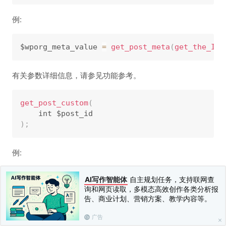
例:
$wporg_meta_value 
=
get_post_meta
(
get_the_ID
(
有关参数详细信息，请参见功能参考。
get_post_custom
(
)
;
例:
AI写作智能体
自主规划任务，支持联网查
$meta_array 
=
get_post_custom
(
get_the_ID
(
)
)
;
询和网页读取，多模态高效创作各类分析报
告、商业计划、营销方案、教学内容等。
上一篇：
自定义元数据
下一篇：
自定义文章类型
广告