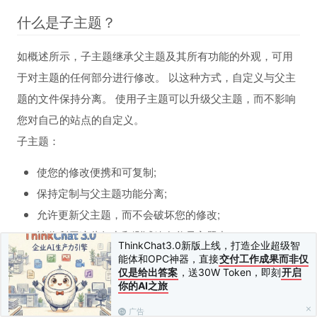
什么是子主题？
如概述所示，子主题继承父主题及其所有功能的外观，可用
于对主题的任何部分进行修改。 以这种方式，自定义与父主
题的文件保持分离。 使用子主题可以升级父主题，而不影响
您对自己的站点的自定义。
子主题：
使您的修改便携和可复制;
保持定制与父主题功能分离;
允许更新父主题，而不会破坏您的修改;
让你利用这些努力和测试放在父母主题中;
ThinkChat3.0新版上线，打造企业超级智
节省开发时间，因为您没有重新创建轮子; 并且是开始学
能体和OPC神器，直接
交付工作成果而非仅
仅是给出答案
，送30W Token，即刻
开启
习主题发展的好方法。
你的AI之旅
注意：如果您进行广泛的自定义 - 超出样式和一些主题文
广告