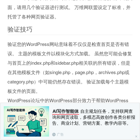
面，请用几个验证器进行测试。 万维网联盟设定了标准，并
托管了各种网页验证器。
验证技巧
验证您的WordPress网站意味着不仅仅是检查首页是否有错
误。 主题的模板文件以模块化方式加载。 虽然您可能会修复
与首页上的index.php和sidebar.php相关联的所有错误，但是
在其他模板文件（如single.php，page.php，archives.php或
category.php）中可能仍然存在错误。 验证加载每个主题模
板文件的页面。
WordPress论坛中的WordPress部分致力于帮助WordPress
用户获取有关其网站的反馈。 WordPress志愿者将为您免费
AI写作智能体
自主规划任务，支持联网查
询和网页读取，多模态高效创作各类分析报
提供。 确保并阅读WordPress网站评论指南。
告、商业计划、营销方案、教学内容等。
##验证清单
广告
为帮助您验证您的WordPress网站，这里是一个快速清单：