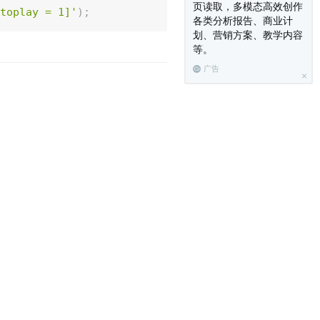
页读取，多模态高效创作
toplay = 1]'
)
;
各类分析报告、商业计
划、营销方案、教学内容
等。
广告
：
et_template_directory_uri
(
)
.
'/images/album_cove
。