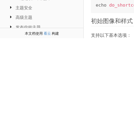
echo 
do_shortc
主题安全
高级主题
初始图像和样式
发布你的主题
本文档使用
看云
构建
支持以下基本选项：
参考文献
Poster
编码标准
插件开发
定义在媒体播放前显
REST API手册
以下相同的代码将存储在（
echo 
do_shortc
Height
定义媒体的高度。 
Width