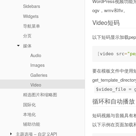
WordPress视频
Sidebars
ogv，wmv和flv。
Widgets
Video短码
导航菜单
分页
以下短码显示加载pep
媒体
[
video src
=
"pe
Audio
Images
要在模板文件中使用短代
Galleries
get_template_direc
Video
$video_file = 
精选图片和缩略图
循环和自动播放
国际化
本地化
短码视频与音频具有
辅助功能
以下示例在页面加载
主题选项 – 自定义API