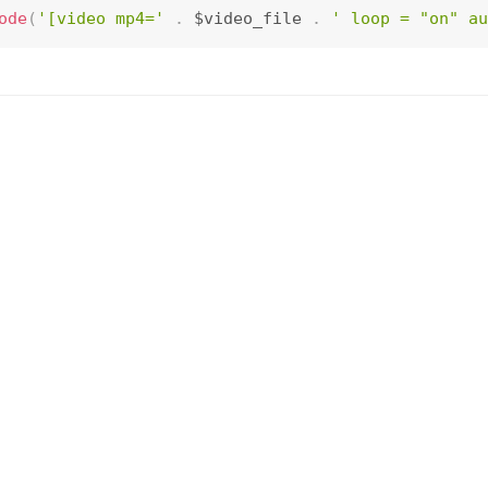
ode
(
'[video mp4='
.
 $video_file 
.
' loop = "on" au
示为占位符的图像。
主题目录）/ images文件夹中的album_cover.jpg作为初始图像
ode
(
'[video mp4='
.
 $video_file 
.
' poster = '
.
g
文件上传时自动检测到值。 当您省略此选项时，将使用媒体文件高度