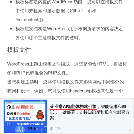
模板标签是内置的WordPress功能，您可以在模板文件
中使用来检索和显示数据（如the_title()和
the_content()）。
模板层次结构是WordPress用于根据所请求的内容决定
要使用哪个主题模板文件的逻辑。
模板文件
WordPress主题由模板文件组成。这些是包含HTML，模板标
签和PHP代码混合的PHP文件。
当您构建主题时，您将使用模板文件来影响网站不同部分的
布局和设计。例如，您可以使用header.php模板来创建一个
页头，或者使用comments.php模板来包含评论。
企业🤖AI智能体构建引擎
，智能编排和调
当有人访问您网站上的页面时，WordPress会根据请求加载
试，一键部署，支持知识库和私有化部署方
模板。由模板文件显示的内容类型由与模板文件相关联的帖
案
子类型确定。模板层次结构描述了WordPress将根据请求的
广告