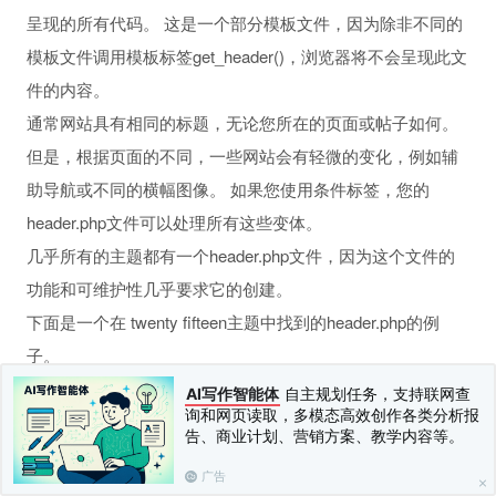
呈现的所有代码。 这是一个部分模板文件，因为除非不同的
模板文件调用模板标签get_header()，浏览器将不会呈现此文
件的内容。
通常网站具有相同的标题，无论您所在的页面或帖子如何。
但是，根据页面的不同，一些网站会有轻微的变化，例如辅
助导航或不同的横幅图像。 如果您使用条件标签，您的
header.php文件可以处理所有这些变体。
几乎所有的主题都有一个header.php文件，因为这个文件的
功能和可维护性几乎要求它的创建。
下面是一个在 twenty fifteen主题中找到的header.php的例
子。
AI写作智能体
自主规划任务，支持联网查
询和网页读取，多模态高效创作各类分析报
<
!
DOCTYPE html
>
告、商业计划、营销方案、教学内容等。
<
html 
<
?
php 
language_attributes
(
)
;
?
>
 class
=
"
<
head
>
广告
<
meta charset
=
"<?php bloginfo( 'charset' 