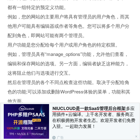
都有一组特定的预定义功能。
例如，您的网站的主要用户将具有管理员的用户角色，而其
他用户可能具有编辑器或作者等角色。您可以将多个用户分
配到角色，即网站可能有两个管理员。
用户功能是您分配给每个用户或用户角色的特定权限。
例如，管理员具有“manage_options”功能，允许他们查看，
编辑和保存网站的选项。另一方面，编辑者缺乏这种能力，
这将阻止他们与选项进行交互。
然后在管理员的各个不同点检查这些功能。取决于分配给角
色的功能;可以添加或删除WordPress体验的菜单，功能和其
他方面。
NIUCLOUD是一款SaaS管理后台框架
多应
在构建插件时，请确保仅在当前用户具有必要功能时运行代
用插件+云编译。上千名开发者、服务商正
码。
在积极拥抱开发者生态。欢迎开发者们免费
入驻。一起助力发展！
层次结构
用户角色越高，用户拥有的功能越多。每个用户角色都会继
广告