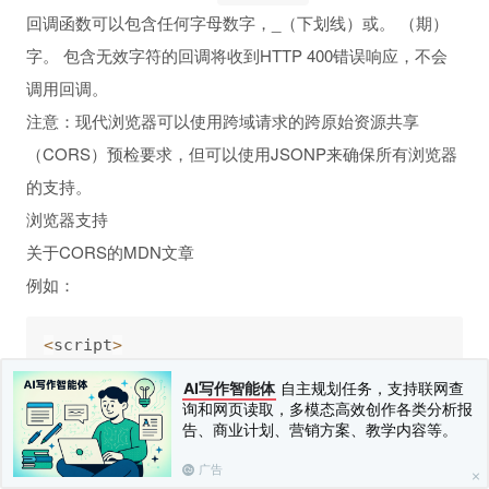
回调函数可以包含任何字母数字，_（下划线）或。 （期）
字。 包含无效字符的回调将收到HTTP 400错误响应，不会
调用回调。
注意：现代浏览器可以使用跨域请求的跨原始资源共享
（CORS）预检要求，但可以使用JSONP来确保所有浏览器
的支持。
浏览器支持
关于CORS的MDN文章
例如：
<
script
>
function
receiveData
(
 data 
)
{
AI写作智能体
自主规划任务，支持联网查
// Do something with the data here.
询和网页读取，多模态高效创作各类分析报
// For demonstration purposes, we'll simply
告、商业计划、营销方案、教学内容等。
  console
.
log
(
 data 
)
;
}
广告
<
/
script
>