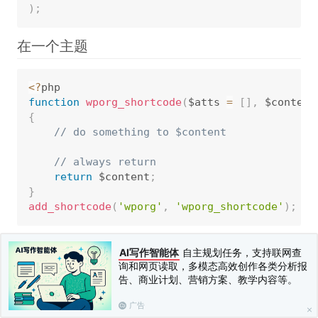
)
;
在一个主题
<
?
function
wporg_shortcode
(
$atts 
=
[
]
,
 $content
{
// do something to $content
// always return
return
 $content
;
}
add_shortcode
(
'wporg'
,
'wporg_shortcode'
)
;
[wporg]是您的新短码。 使用短代码将触发wporg_shortcode
AI写作智能体
自主规划任务，支持联网查
回调函数。
询和网页读取，多模态高效创作各类分析报
告、商业计划、营销方案、教学内容等。
##在插件中
广告
与主题不同，插件在加载过程的早期阶段运行，因此要求我