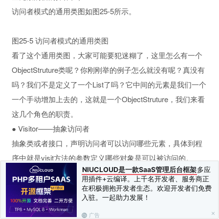
访问者模式的通用类图如图25-5所示。
图25-5 访问者模式的通用类图
看了这个通用类图，大家可能要犯迷糊了，这里怎么有一个
ObjectStruture类呢？你刚刚举的例子怎么就没有呢？真没有
吗？我们不是定义了一个List了吗？它中间的元素是我们一个
一个手动增加上去的，这就是一个ObjectStruture，我们来看
这几个角色的职责。
● Visitor——抽象访问者
抽象类或者接口，声明访问者可以访问哪些元素，具体到程
序中就是visit方法的参数定义哪些对象是可以被访问的。
NIUCLOUD是一款SaaS管理后台框架
多应
● ConcreteVisitor——具体访问者
用插件+云编译。上千名开发者、服务商正
它影响访问者访问到一个类后该怎么干，要做什么事情。
在积极拥抱开发者生态。欢迎开发者们免费
入驻。一起助力发展！
● Element——抽象元素
接口或者抽象类，声明接受哪一类访问者访问，程序上是通
广告