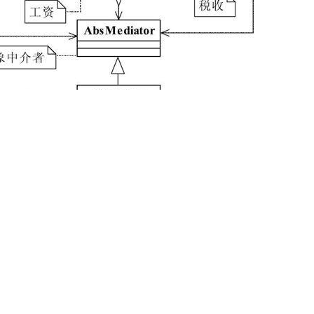
、税收的示意类图
单，我们主要分析的是三者之间的关系，通过类图可以发现三者之间
交互，采用中介者模式后，三个对象之间已经相互独立了，全部委托
一个标志性接口，其子类都是同事类，都可以被中介者接收，如代码清
同事类
 AbsColleague {
中介者非常了解
or mediator;
(AbsMediator _mediator){