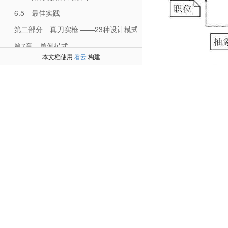
6.5 最佳实践
第二部分 真刀实枪 ——23种设计模式完美演绎
第7章 单例模式
本文档使用
看云
构建
7.2 单例模式的定义
7.3 单例模式的应用
7.4 单例模式的扩展
图33-4 工资、职位
7.5 最佳实践
类图中的方法比较简
第8章 工厂方法模式
们发现三者有直接的
8.2 工厂方法模式的定义
一个抽象同事类，它是
8.3 工厂方法模式的应用
代码清单33-11 抽象
8.4 工厂方法模式的扩展
public abstract class
//每个同事类都对
8.5 最佳实践
protected AbsMediat
第9章 抽象工厂模式
public AbsColleague
9.2 抽象工厂模式的定义