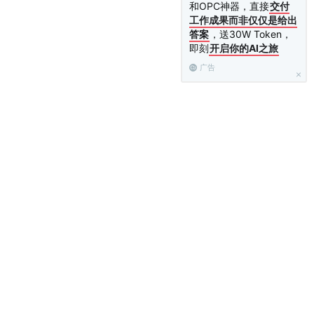
和OPC神器，直接
交付
工作成果而非仅仅是给出
答案
，送30W Token，
即刻
开启你的AI之旅
广告
已经没有耦合，原本在需求分析时我
中介者完成。我们在类图中还定义了
单33-11所示。