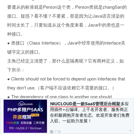
要遵从的标准就是Person这个类，Person类就是zhangSan的
接口。疑惑？看不懂？不要紧，那是因为让Java语言浸染的
时间太长了，只要知道从这个角度来看，Java中的类也是一
种接口。
● 类接口（Class Interface），Java中经常使用的interface关
键字定义的接口。
主角已经定义清楚了，那什么是隔离呢？它有两种定义，如
下所示：
● Clients should not be forced to depend upon interfaces that
they don't use.（客户端不应该依赖它不需要的接口。）
● The dependency of one class to another one should
NIUCLOUD是一款SaaS管理后台框架
多应
depend on the smallest possible interface.（类间的依赖关系
用插件+云编译。上千名开发者、服务商正
应该建立在最小的接口上。）
在积极拥抱开发者生态。欢迎开发者们免费
入驻。一起助力发展！
新事物的定义一般都比较难理解，晦涩难懂是正常的。我们
把这两个定义剖析一下，先说第一种定义：“客户端不应该依
广告