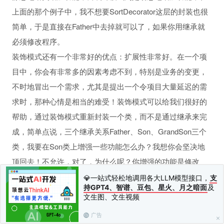
上面的那个例子中，我不想要SortDecorator这层的封装也很
简单，于是直接在Father中去掉就可以了，如果你用继承就
必须修改程序。
装饰模式还有一个非常好的优点：扩展性非常好。在一个项
目中，你会有非常多的因素考虑不到，特别是业务的变更，
不时地冒出一个需求，尤其是提出一个令项目大量延迟的需
求时，那种心情是相当的难受！装饰模式可以给我们很好的
帮助，通过装饰模式重新封装一个类，而不是通过继承来完
成，简单点说，三个继承关系Father、Son、GrandSon三个
类，我要在Son类上增强一些功能怎么办？我想你会坚决地
顶回去！不允许，对了，为什么呢？你增强的功能是修改
Son类中的方法吗？增加方法吗？对GrandSon的影响呢？特
💎一站式轻松地调用各大LLM模型接口，
支
持GPT4、智谱、豆包、星火、月之暗面
及
别是GrandSon有多个的情况，你会怎么办？这个评估的工作
文生图、文生视频
量就够你受的，所以这是不允许的，那还是要解决问题的
广告
呀，怎么办？通过建立SonDecorator类来修饰Son，相当于