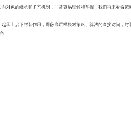
面向对象的继承和多态机制，非常容易理解和掌握，我们再来看看策
，起承上启下封装作用，屏蔽高层模块对策略、算法的直接访问，封
角色
象，通常为接口，定义每个策略或算法必须具有的方法和属性。各位
rface是什么意思，嘿嘿，algorithm是“运算法则”的意思，结合起来意思就
egy具体策略角色
作，该类含有具体的算法。
的通用源码，非常简单。先看抽象策略角色，它是一个非常普通的接
定义一个或多个具体的算法，如代码清单18-7所示。
的策略角色
gy {
法则
hing();