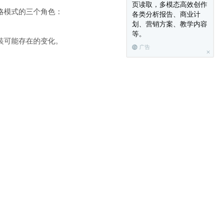
页读取，多模态高效创作
略模式的三个角色：
各类分析报告、商业计
划、营销方案、教学内容
等。
装可能存在的变化。
广告
看官可能要问了，类图中的
明白了吧。
口，在我们的项目中就是一个普通得