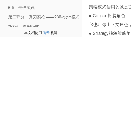
策略模式使用的就是
6.5 最佳实践
● Context封装角色
第二部分 真刀实枪 ——23种设计模式完美演绎
它也叫做上下文角色
第7章 单例模式
● Strategy抽象策略
本文档使用
看云
构建
7.2 单例模式的定义
策略、算法家族的抽
7.3 单例模式的应用
AlgorithmInte
7.4 单例模式的扩展
● ConcreteStrat
7.5 最佳实践
实现抽象策略中的操
第8章 工厂方法模式
我们再来看策略模式
8.2 工厂方法模式的定义
不能再普通的接口了，
8.3 工厂方法模式的应用
代码清单18-7 抽象
8.4 工厂方法模式的扩展
public interface Strate
8.5 最佳实践
//策略模式的运算
public void doSomet
第9章 抽象工厂模式
}
9.2 抽象工厂模式的定义