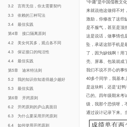
“中庸”是中国儒教
3.2 言而无信，你太需要契约
来就说他这做得不对
3.3 依赖的三种写法
激励，你修改了这些
3.4 最佳实践
是不服气，甚至是顶
第4章 接口隔离原则
这是说话，做事情也是
4.2 美女何其多，观点各不同
坠，承诺这部手机是
4.3 保证接口的纯洁性
了，因为缺钱啊！用
4.4 最佳实践
壳、屏幕、包装就成
我们不说不开心的事
第5章 迪米特法则
40多个同学，我基本
5.2 我的知识你知道得越少越好
是这块料，还是“赶鸭
5.3 最佳实践
己的。四年级期末考
第6章 开闭原则
级，我那个恐惧呀，
6.2 开闭原则的庐山真面目
通过设计记录下来。当
6.3 为什么要采用开闭原则
6.4 如何使用开闭原则