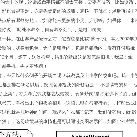
文化的集中体现，说话或做事情都不能太直接，需要有技巧。比如谈话
，那也做得不对，你要先肯定他的成绩，表扬一下优点；然后再指出
缺点后有哪些好处，比如你能带更多的小兵、升职等。如果你一上来
撞你说：“此处不养爷，自有养爷处”，于是甩门而去。
一样。在山寨产品流行之前，假货也是比较“盛行”的。本人2002
最新的，我看着也像，壳子是崭新的，包装是崭新的，没有任何瑕疵
了3个月，坏了，送修检查，结果诊断出这是新壳装旧机，我晕！拿
了新手机，害人不浅啊！
情，今天以什么例子为开场白呢？就说说我上小学的糗事吧。我上小
上都是排在45名以后，按照老师给我的评价就是：“不是读书的料”
子上架”，每次考完试我都战战兢兢，“竹笋炒肉”是肯定少不了的，
试考完，学校出来个很损的招儿（这招儿现在很流行的），打印出成
不过也就是几秒钟的时间，玩起来什么都忘记了。我们做架构，做设
然了，这份成绩单的事情也是可以通过类图表示的，如图17-1所示