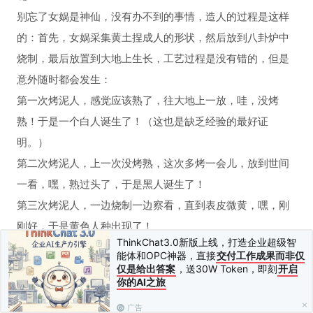
别忘了女娲是神仙，没有办不到的事情，造人的过程是这样
的：首先，女娲采集黄土捏成人的形状，然后放到八卦炉中
烧制，最后放置到大地上生长，工艺过程是没有错的，但是
意外随时都会发生：
第一次烤泥人，感觉应该熟了，往大地上一放，哇，没烤
熟！于是一个白人诞生了！（这也是缺乏经验的最好证
明。）
第二次烤泥人，上一次没烤熟，这次多烤一会儿，放到世间
一看，嘿，熟过头了，于是黑人诞生了！
第三次烤泥人，一边烧制一边察看，直到表皮微黄，嘿，刚
刚好，于是黄色人种出现了！
ThinkChat3.0新版上线，打造企业超级智
这个造人过程是比较有意思的，是不是可以通过软件开发来
能体和OPC神器，直接
交付工作成果而非仅
实现这个过程呢？古人云：“三人行，必有我师焉”，在面向对
仅是给出答案
，送30W Token，即刻
开启
你的AI之旅
象的思维中，万物皆对象，是对象我们就可以通过软件设计
来实现。首先对造人过程进行分析，该过程涉及三个对象：
广告