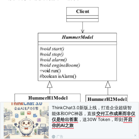
ThinkChat3.0新版上线，打造企业超级智
能体和OPC神器，直接
交付工作成果而非仅
仅是给出答案
，送30W Token，即刻
开启
图10-4 扩展悍马车模类图
你的AI之旅
类图改动似乎很小，在抽象类HummerModel中增加了一个实
广告