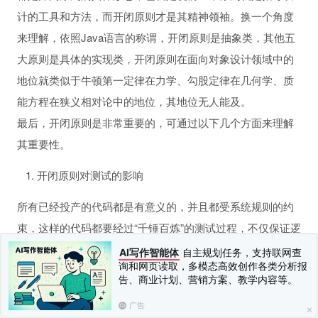
计的工具和方法，而开闭原则才是其精神领袖。换一个角度
来理解，依照Java语言的称谓，开闭原则是抽象类，其他五
大原则是具体的实现类，开闭原则在面向对象设计领域中的
地位就类似于牛顿第一定律在力学、勾股定律在几何学、质
能方程在狭义相对论中的地位，其地位无人能及。
最后，开闭原则是非常重要的，可通过以下几个方面来理解
其重要性。
开闭原则对测试的影响
所有已经投产的代码都是有意义的，并且都受系统规则的约
束，这样的代码都要经过“千锤百炼”的测试过程，不仅保证逻
辑是正确的，还要保证苛刻条件（高压力、异常、错误）下
AI写作智能体
自主规划任务，支持联网查
询和网页读取，多模态高效创作各类分析报
不产生“有毒代码”（Poisonous Code），因此有变化提出
告、商业计划、营销方案、教学内容等。
时，我们就需要考虑一下，原有的健壮代码是否可以不修
广告
改，仅仅通过扩展实现变化呢？否则，就需要把原有的测试