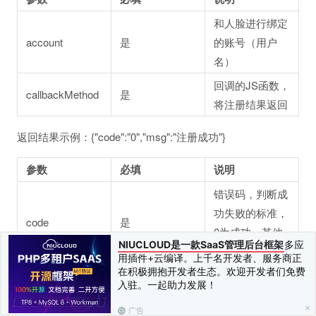
和人脸进行绑定
account
是
的账号（用户
名）
回调的JS函数，
callbackMethod
是
将注册结果返回
返回结果示例：{"code":"0","msg":"注册成功"}
参数
必填
说明
错误码，判断成
功失败的标准，
code
是
0为成功，其他
NIUCLOUD是一款SaaS管理后台框架
多应
均为失败
用插件+云编译。上千名开发者、服务商正
在积极拥抱开发者生态。欢迎开发者们免费
简单的结果文字
msg
是
入驻。一起助力发展！
信息
广告