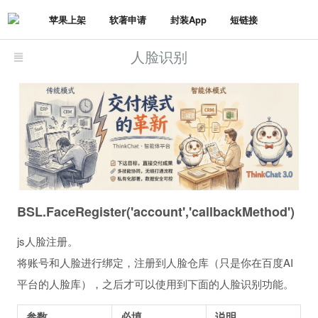
苹果上架
软著申请
封装App
短链接
人脸识别
BSL.FaceRegister('account','callbackMethod')
js人脸注册。
将账号和人脸进行绑定，注册到人脸仓库（只是你在百度AI
平台的人脸库），之后才可以使用到下面的人脸识别功能。
参数
必填
说明