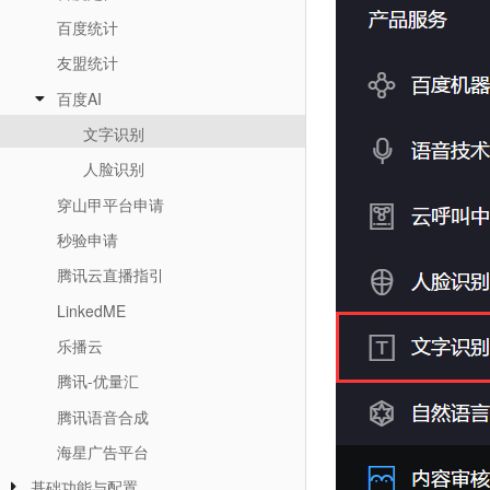
百度统计
友盟统计
百度AI
文字识别
人脸识别
穿山甲平台申请
秒验申请
腾讯云直播指引
LinkedME
乐播云
腾讯-优量汇
腾讯语音合成
海星广告平台
基础功能与配置