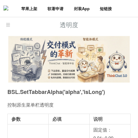
苹果上架
软著申请
封装App
短链接
透明度
BSL.SetTabbarAlpha('alpha','isLong')
控制原生菜单栏透明度
参数
必填
说明
固定值：
0.01~0.99。