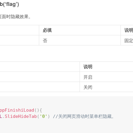
(‘flag’)
页面时隐藏效果。
必填
说
否
固
说明
开启
关闭
ppFinishiLoad
(
)
{
L
.
SlideHideTab
(
'0'
)
//关闭网页滑动时菜单栏隐藏。