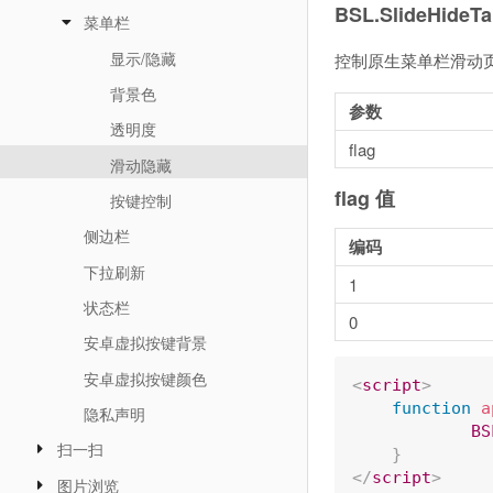
BSL.SlideHideTab
菜单栏
显示/隐藏
控制原生菜单栏滑动
背景色
参数
透明度
flag
滑动隐藏
flag 值
按键控制
侧边栏
编码
下拉刷新
1
状态栏
0
安卓虚拟按键背景
安卓虚拟按键颜色
<
script
>
function
a
隐私声明
BS
扫一扫
}
</
script
>
图片浏览