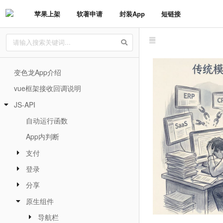
苹果上架
软著申请
封装App
短链接
变色龙App介绍
vue框架接收回调说明
JS-API
自动运行函数
App内判断
支付
登录
分享
原生组件
导航栏