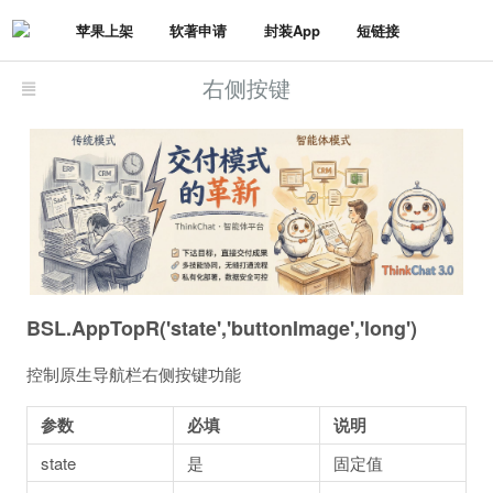
苹果上架
软著申请
封装App
短链接
右侧按键
BSL.AppTopR('state','buttonImage','long')
控制原生导航栏右侧按键功能
参数
必填
说明
state
是
固定值