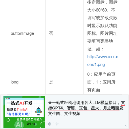
指定图标，图标
大小60*60。不
填写或加载失败
时显示默认功能
buttonImage
否
图标。图片网址
要填写完整地
址。如：
http://www.xxx.c
om/1.png
0：应用当前页
long
是
面，1：应用所
有页面
state 值
💎一站式轻松地调用各大LLM模型接口，
支
持GPT4、智谱、豆包、星火、月之暗面
及
文生图、文生视频
编码
说明
0
分享
广告