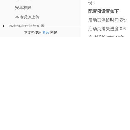
例：
安卓权限
配置项设置如下
本地资源上传
启动页停留时间 2秒
原生组件功能与配置
启动页消失进度 0.6
本文档使用
看云
构建
第三方平台配置
启动延长时间 10秒
高级功能与配置
启动效果如下
轻云
1秒网页加载到60%时
5秒网页加载到60%时
苹果工具
20秒网页加载到60%时
打包百度小程序
覆盖网页启动页跳
启动页的右上角有读
上一篇：
基础配置