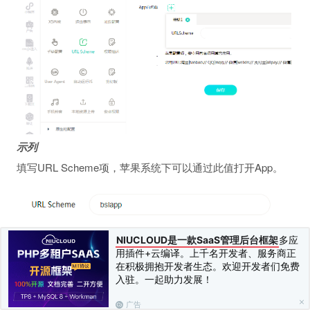
示列
填写URL Scheme项，苹果系统下可以通过此值打开App。
NIUCLOUD是一款SaaS管理后台框架
多应
用插件+云编译。上千名开发者、服务商正
<
html
>
在积极拥抱开发者生态。欢迎开发者们免费
<
head
>
入驻。一起助力发展！
<
meta
name
=
"
viewport
"
content
=
"
width=device-w
<
title
>
调用苹果App
</
title
>
广告