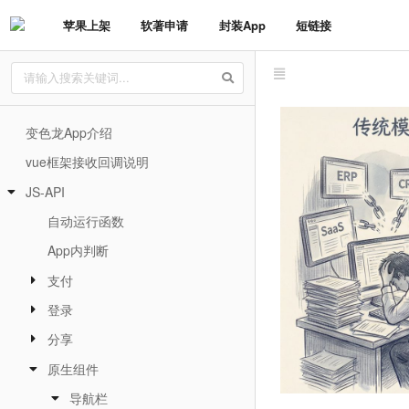
苹果上架
软著申请
封装App
短链接
变色龙App介绍
vue框架接收回调说明
JS-API
自动运行函数
App内判断
支付
登录
分享
原生组件
导航栏