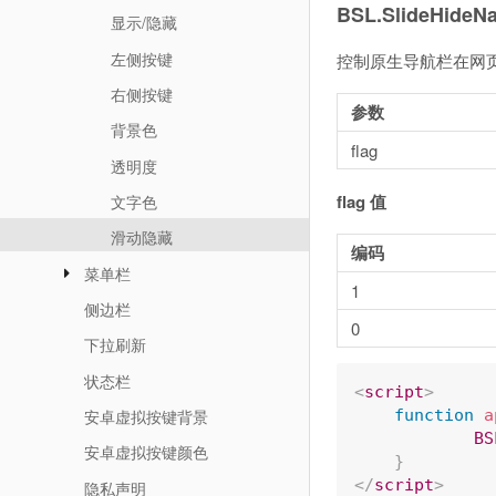
BSL.SlideHideNav
显示/隐藏
左侧按键
控制原生导航栏在网
右侧按键
参数
背景色
flag
透明度
flag 值
文字色
滑动隐藏
编码
菜单栏
1
侧边栏
0
下拉刷新
状态栏
<
script
>
安卓虚拟按键背景
function
a
BS
安卓虚拟按键颜色
}
</
script
>
隐私声明