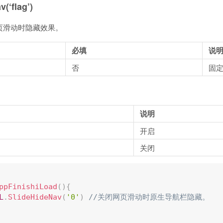
(‘flag’)
页滑动时隐藏效果。
必填
说
否
固
说明
开启
关闭
ppFinishiLoad
(
)
{
L
.
SlideHideNav
(
'0'
)
//关闭网页滑动时原生导航栏隐藏。