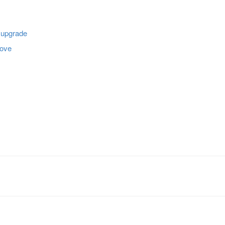
/ upgrade
move