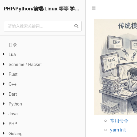
PHP/Python/前端/Linux 等等 学习笔记
目录
Lua
Scheme / Racket
Rust
C++
Dart
Python
Java
常用命令
PHP
yarn init
Golang