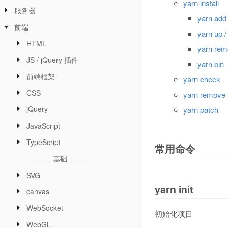
yarn install
服务器
yarn add
前端
yarn up 
HTML
yarn re
JS / jQuery 插件
yarn bin
前端框架
yarn check
CSS
yarn remove
jQuery
yarn patch
JavaScript
TypeScript
常用命令
====== 基础 ======
SVG
yarn init
canvas
WebSocket
初始化项目
WebGL