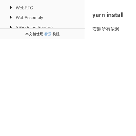
WebRTC
yarn install
WebAssembly
SSE (EventSource)
安装所有依赖
本文档使用
看云
构建
Web Workers 多线程
Service Worker API
yarn add
PWA 提升WebApp
yarn global ad
Broadcast Channel 广播
IndexedDB
yarn add 包名  
yarn add 
[
pack
====== 进阶 ======
yarn add 
[
pack
NodejS
yarn add 
[
pack
Deno 代替node
bun
yarn up / upgrad
====== 后端 ======
升级
Vue