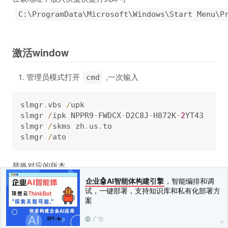
C:\ProgramData\Microsoft\Windows\Start Menu\P
激活window
管理员模式打开
,一次输入
cmd
slmgr
.
vbs 
/
upk

slmgr 
/
ipk NPPR9
-
FWDCX
-
D2C8J
-
H872K
-
2
YT43

slmgr 
/
skms zh
.
us
.
to

slmgr 
/
替换对应的版本
企业🤖AI智能体构建引擎
，智能编排和调
Windows 
7
 Professional                       
试，一键部署，支持知识库和私有化部署方
Windows 
7
 Professional N                     
案
Windows 
7
 Enterprise                         
Windows 
7
 Enterprise N                       
广告