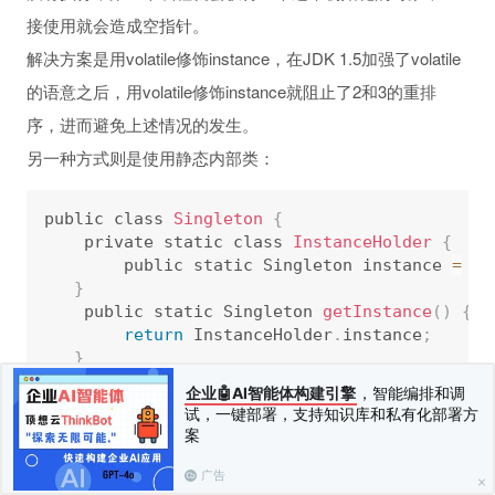
接使用就会造成空指针。
解决方案是用volatile修饰instance，在JDK 1.5加强了volatile
的语意之后，用volatile修饰instance就阻止了2和3的重排
序，进而避免上述情况的发生。
另一种方式则是使用静态内部类：
public class 
Singleton
{
    private static class 
InstanceHolder
{
        public static Singleton instance 
=
ne
}
    public static Singleton 
getInstance
(
)
{
return
 InstanceHolder
.
instance
;
}
}
企业🤖AI智能体构建引擎
，智能编排和调
试，一键部署，支持知识库和私有化部署方
案
其原理是利用类初始化时会加上初始化锁确保类对象的唯一
性。
广告