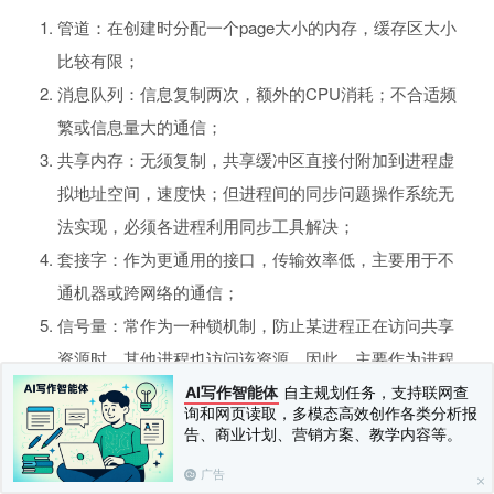
管道：在创建时分配一个page大小的内存，缓存区大小
比较有限；
消息队列：信息复制两次，额外的CPU消耗；不合适频
繁或信息量大的通信；
共享内存：无须复制，共享缓冲区直接付附加到进程虚
拟地址空间，速度快；但进程间的同步问题操作系统无
法实现，必须各进程利用同步工具解决；
套接字：作为更通用的接口，传输效率低，主要用于不
通机器或跨网络的通信；
信号量：常作为一种锁机制，防止某进程正在访问共享
资源时，其他进程也访问该资源。因此，主要作为进程
间以及同一进程内不同线程之间的同步手段。6. 信号: 不
AI写作智能体
自主规划任务，支持联网查
询和网页读取，多模态高效创作各类分析报
适用于信息交换，更适用于进程中断控制，比如非法内
告、商业计划、营销方案、教学内容等。
存访问，杀死某个进程等；
广告