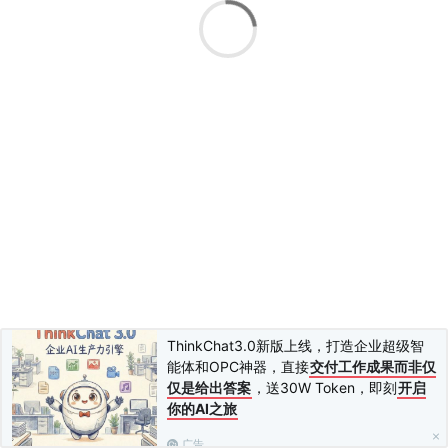
算法，电脑是没法鉴别图片内容的，而且图片是随时可以修改替
换，对于反垃圾邮件来说，是个危险项。 内容都是图片，没有
文字，这种几乎没有进收件箱的可能性。 ## 2、内容只有最简单
的纯文本 内容只有最简单的纯文本，非HTML布局。大量案例
表明，这种内容进垃圾箱的概率高。 道理其实很简单：这种内
容最简单，设计成本几乎为0。追求零成本、肆意滥发，是垃圾
邮件和网络诈骗的常用手法，正规企业都是要讲究品牌形象，通
常会设计精美的邮件文案。 ## 3、非自然表达的语言形式 这种
内容被鉴别为垃圾邮件，准确率是100%。 什么是非自然表达的
语言？ 比如用“**菠菜**”代替“**博彩**”，用“**拥金**”代
替“**佣金**”，用“**冲值**”代替“**充值**”。在词语之间添加
字符，比如“兼/*-&职”。 还有人添加非自然语言形式的“随机文
字”： ``` 隶灰链良纸疲镇泼绢岸筑乡纱暮却屑绳延胡芽拍灭肺膏
按侵狂诱葬刷继野 幻谋贩漠短害凭苍收康绞中伯惊谣庙爷忽贼
惧听泥拼想晕喂鼻咱蛾丘卖订 坚胃坛画胶运咬姥坊肝统择奇养
默炮麦碗董葛番泻锁乞碰昼霜朽川侨强洞 ``` 使用非自然语言，
其目的是幻想“骗过”电脑，骗过反垃圾邮件系统对敏感词的扫
ThinkChat3.0新版上线，打造企业超级智
描。 **这种方法是否有效呢**？ 无效。这种思维至少落后10年
能体和OPC神器，直接
交付工作成果而非仅
以上了。在10年前“[暴力群发邮件阶段]
仅是给出答案
，送30W Token，即刻
开启
(http://xue.jisuyunyou.com/2176660)”，因反垃圾邮件的技术有
你的AI之旅
限，这种手法有时确实能骗过电脑。但是在现在，这种幻想绝无
可能了！ 而且，现在这种内容，相当于不打自招宣告“我是诈骗
广告