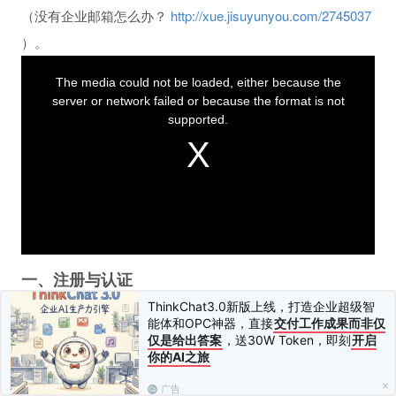
（没有企业邮箱怎么办？
http://xue.jisuyunyou.com/2745037
）。
T
The media could not be loaded, either because the
h
server or network failed or because the format is not
i
s
supported.
i
s
a
m
o
d
a
l
一、注册与认证
w
i
ThinkChat3.0新版上线，打造企业超级智
n
注册地址：（国内）
https://www.sendcloud.net/
能体和OPC神器，直接
交付工作成果而非仅
d
仅是给出答案
，送30W Token，即刻
开启
注册地址：（国外）
https://web.sendcloud.net/
o
你的AI之旅
w
国内和国外是完全独立的，需要独立注册。
.
广告
注册后需要实名认证。国内站须有一个已经备案的网站；必