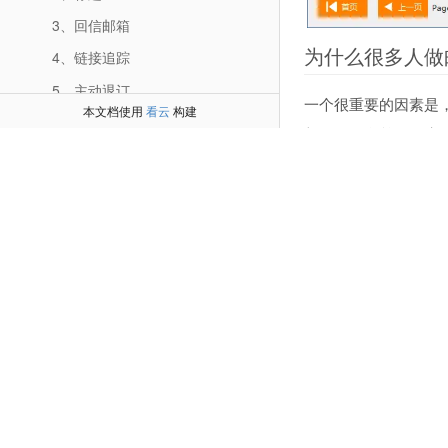
3、回信邮箱
为什么很多人做
4、链接追踪
5、主动退订
一个很重要的因素是
本文档使用
看云
构建
6、流量劫持
邮件、黑名单的用户
7、图片覆盖
使用极速云邮CRM系
8、附件更新
名权重也越来越高！
9、[list]参数
10、[fujian]参数
11、[tuiding]参数
官网：
www.jisuyuny
12、子账户
13、邮件代发模式
（四）软件端功能
1、软件操作（视频）
2、使用CRM管理客户邮箱必要性