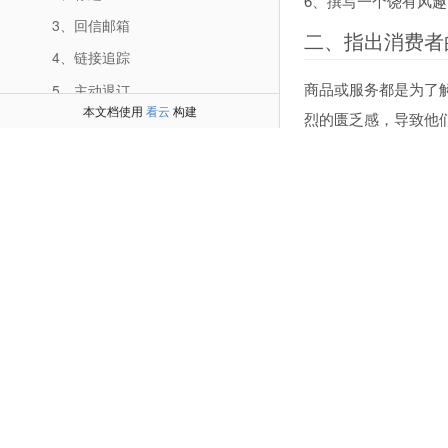
6、撰写一个饶有风
3、回信邮箱
二、指出消费者
4、链接追踪
商品或服务都是为了
5、主动退订
本文档使用
看云
构建
烈的匮乏感，导致他
6、流量劫持
比如你可以在邮件中
7、图片覆盖
下大量人力成本，还
8、附件更新
用户对哪些东西感兴
9、[list]参数
30%”“每年节省25
10、[fujian]参数
三、说明产品/
11、[tuiding]参数
12、子账户
你希望对方在市场内
13、邮件代发模式
够的，还得给出比较
（四）软件端功能
邮件中可以：
1、软件操作（视频）
1、跟竞争对手比较
2、使用CRM管理客户邮箱必要性
2、引用权威机构或