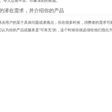
趣、令人忍俊不禁、印象深刻的标题。
的潜在需求，并介绍你的产品
解决用户的某个具体问题或者痛点，但在很多时候，消费者的需求可
们认为你的产品或服务是“可有无”的，这个时候你就必须给他们指出
告诉消费者，以前他们经常使用的某款产品现在功能做了升级，而且
能够显著提升工作效率……具体的内容需要以用户以往的浏览、搜索
趣，后面的工作才有意义。值得一提的是，用户对邮件中的数据和图
%”这样的数字更能够唤起用户的注意。
服务特性超乎预期
众多同类产品和品牌商家中，摒弃你的竞争对手，坚定不移选择你，
优势，说明你的产品或服务是如何优于对手，要让用户觉得没有必要
，充分扬己之长；
专家学者论证说明；