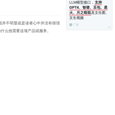
LLM模型接口，
支持
GPT4、智谱、豆包、星
火、月之暗面
及文生图、
文生视频
能并不明显或是读者心中并没有很强
广告
为什么他需要这项产品或服务。
价格更加实惠；使用某软件不仅能省
、购买等数据为基础，只有先分析出
表会更加敏感，使用“效率提升
那么仅仅宣称产品可以满足需求是不
再去寻找其他的同类产品。你的群发