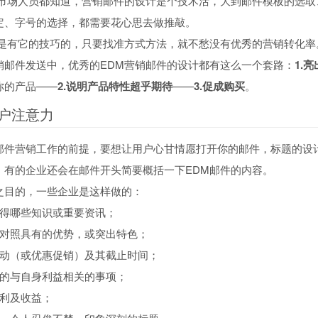
的市场人员都知道，营销邮件的设计是个技术活，大到邮件模板的选取
定、字号的选择，都需要花心思去做推敲。
计是有它的技巧的，只要找准方式方法，就不愁没有优秀的营销转化率
销邮件发送中，优秀的EDM营销邮件的设计都有这么一个套路：
1.
你的产品——
2.说明产品特性超乎期待
——
3.促成购买
。
户注意力
邮件营销工作的前提，要想让用户心甘情愿打开你的邮件，标题的设
，有的企业还会在邮件开头简要概括一下EDM邮件的内容。
之目的，一些企业是这样做的：
获得哪些知识或重要资讯；
类对照具有的优势，或突出特色；
活动（或优惠促销）及其截止时间；
理的与自身利益相关的事项；
权利及收益；