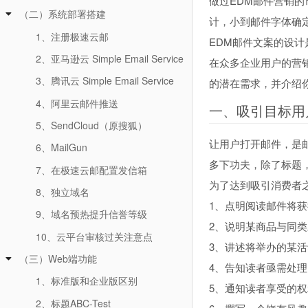
做过EDM邮件营销
（二）系统部署搭建
计，小到邮件字体确
1、注册极速云邮
EDM邮件文案的设
2、亚马逊云 Simple Email Service
在众多企业用户的营
3、腾讯云 Simple Email Service
的潜在需求，并介绍
4、阿里云邮件推送
一、吸引目标用
5、SendCloud（原搜狐）
让用户打开邮件，是
6、MailGun
多下功夫，除了标题
7、在极速云邮配置发信箱
为了达到吸引消费者
8、独立域名
1、点明阅读邮件将
9、域名预热提升信誉等级
2、说明某商品与同
10、云平台审核过关注意点
3、讲述将举办的某
（三）Web端功能
4、告知读者亟需处
1、标准版和企业版区别
5、通知读者享受的
2、标题ABC-Test