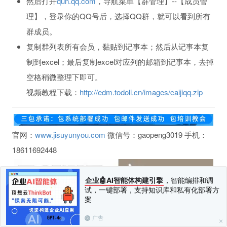
然后打开
qun.qq.com
，导航菜单【群管理】--【成员管
理】，登录你的QQ号后，选择QQ群，就可以看到所有
群成员。
复制群列表所有会员，黏贴到记事本；然后从记事本复
制到excel；最后复制excel对应列的邮箱到记事本，去掉
空格稍微整理下即可。
视频教程下载：
http://edm.todoli.cn/images/caijiqq.zip
官网：
www.jisuyunyou.com
微信号：gaopeng3019 手机：
18611692448
企业🤖AI智能体构建引擎
，智能编排和调
试，一键部署，支持知识库和私有化部署方
案
广告