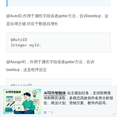
@AutoID,作用于属性字段或者getter方法，告诉beetlsql，这
是自增主键,对应于数据自增长
@AutoID

Integer myId
;
@AssignID，作用于属性字段或者getter方法，告诉
beetlsql，这是程序设定
@AssignID

Integer id
;
AI写作智能体
自主规划任务，支持联网查
询和网页读取，多模态高效创作各类分析报
告、商业计划、营销方案、教学内容等。
代码设定主键允许像@AssignID 传入id的生成策略以自动生
广告