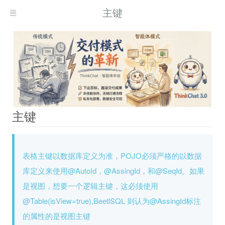
主键
主键
表格主键以数据库定义为准，POJO必须严格的以数据
库定义来使用@AutoId，@AssingId，和@SeqId。如果
是视图，想要一个逻辑主键，这必须使用
@Table(isView=true),BeetlSQL 则认为@AssingId标注
的属性的是视图主键