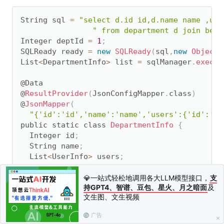
String sql 
=
"select d.id id,d.name name ,u.i
" from department d join beet
Integer deptId 
=
1
;
SQLReady ready 
=
new
SQLReady
(
sql
,
new
Object
[
List
<
DepartmentInfo
>
 list 
=
 sqlManager
.
execut
@Data

@
ResultProvider
(
JsonConfigMapper
.
class
)
@
JsonMapper
(
"{'id':'id','name':'name','users':{'id':'u_
public static class 
DepartmentInfo
{
  Integer id
;
  String name
;
  List
<
UserInfo
>
 users
;
}
💎一站式轻松地调用各大LLM模型接口，
支
持GPT4、智谱、豆包、星火、月之暗面
及
文生图、文生视频
注解ResultProvider提供了一个ResultSetMapper实现类，
@JsonMapper是一个配置注解，与ResultProvider搭档，提
广告