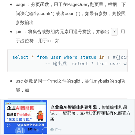
page ：分页函数，用于在PageQuery翻页里，根据上下
问决定输出count(1) 或者count(*)，如果有参数，则按照
参数输出
join ：将集合或数组内元素用逗号拼接，并输出
用
?
于占位符，用于in，如
select
*
from
user
where
status
in
(
#{join(i
-- 输出成  select * from user wher
use 参数是同一个md文件的sqlid，类似mybatis的 sql功
能，如
企业🤖AI智能体构建引擎
，智能编排和调
试，一键部署，支持知识库和私有化部署方
===
案
where 
1
=
1
 and name 
=
 #
{
name
}
广告