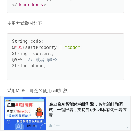
</
dependency
>
使用方式举例如下
String code
;
@
MD5
(
saltProperty 
=
"code"
)
String  content
;
@AES  
// 或者 @DES
String phone
;
采用MD5，可选的使用salt加密。
企业🤖AI智能体构建引擎
，智能编排和调
saltProperty，使用当前POJO的某个字段
试，一键部署，支持知识库和私有化部署方
salt 使用固定的某个字符串常量
案
广告
对称加密注解AES和DES，以及SM4， 加密需要的key来自