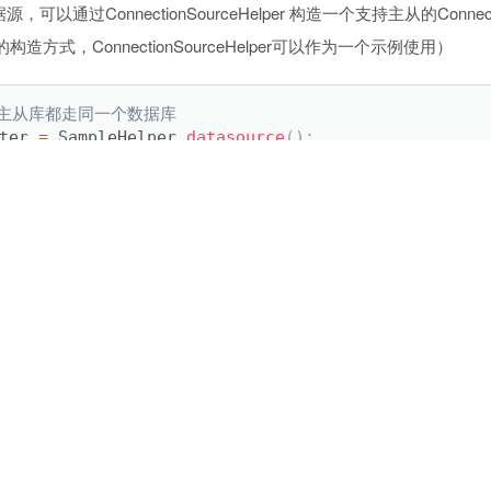
以通过ConnectionSourceHelper 构造一个支持主从的Connec
的构造方式，ConnectionSourceHelper可以作为一个示例使用）
，主从库都走同一个数据库
ter 
=
 SampleHelper
.
datasource
(
)
;
ve1 
=
 SampleHelper
.
datasource
(
)
;
ve2 
=
 SampleHelper
.
datasource
(
)
;
ce source 
=
 ConnectionSourceHelper
.
getMasterSlave
der builder 
=
new
SQLManagerBuilder
(
source
)
;
new
UnderlinedNameConversion
(
)
)
;
ers
(
new
Interceptor
[
]
{
new
DebugInterceptor
(
)
}
)
;
tyle
(
new
MySqlStyle
(
)
)
;
Manager 
=
 builder
.
build
(
)
;
pringBoot框架，则可以简单指定多个数据源，以SpringBoot为例子