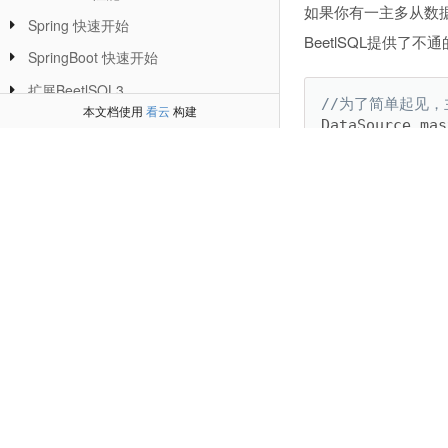
如果你有一主多从数据源，可
Spring 快速开始
BeetlSQL提供了不通
SpringBoot 快速开始
扩展BeetlSQL3
//为了简单起见
本文档使用
看云
构建
JFinal集成
DataSource mas
DataSource sla
参考ACT
DataSource sla
Solon
//一主二从
ConnectionSour
扩展BeetlSQL3
BeetlSQL 多数据库支持
SQLManagerBuil
builder
.
setNc
(
与BeetlSQL2的区别
builder
.
setInt
builder
.
setDbS
SQLManager sql
如果你是Spring或者S