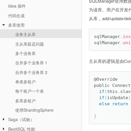
SQLManager
Idea 插件
为读库。用户在开发代码
代码生成
从库，add/upda
多库使用
业务主从库
sqlManager
.
ins
sqlManager
.
uni
主从库延迟问题
多个业务库
主从库的逻辑是由Connec
合并多个业务库 1
合并多个业务库 2
@Override

单表多租户
public Connect
每个租户一个表
if
(
this
.
slav
if
(
isUpdate
)
多库多租户
else
return
 
使用ShardingSphere
}
Saga（试验）
BeetlSQL 性能