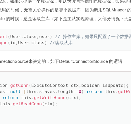
使用数据源，如果只提供一个数据源，则认为读写均操作此数据源，如果
的时候，无需关心操作的是哪个数据库，因为调用SQLMnager 的 s
te/delete 的时候，总是读取主库（如下是主从实现原理，大部分情况下
ert
(
User
.
class
,
user
)
// 操作主库，如果只配置了一个数据
que
(
id
,
User
.
class
)
//读取从库
tionSource来决定的，如下DefaultConnectionSource 的逻辑
ion 
getConn
(
ExecuteContext ctx
,
boolean isUpdate
)
{
es
==
null
||
this
.
slaves
.
length
==
0
)
return
 this
.
getW
return
 this
.
getWriteConn
(
ctx
)
;
this
.
getReadConn
(
ctx
)
;