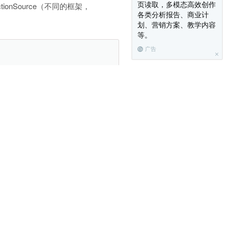
页读取，多模态高效创作
tionSource（不同的框架，
各类分析报告、商业计
划、营销方案、教学内容
等。
广告
(
master
,
new
DataSource
[
]
{
slave1
,
slave2
}
)
;