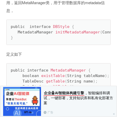
用，返回MetaManager类，用于管理数据库的metadata信
息，
public  interface 
DBStyle
{
   MetadataManager 
initMetadataManager
(
Connec
}
定义如下
public interface 
MetadataManager
{
     boolean 
existTable
(
String tableName
)
;
     TableDesc 
getTable
(
String name
)
;
     Set
<
String
>
allTable
(
)
;
     void 
addTableVirtuals
(
String realTable
,
S
企业🤖AI智能体构建引擎
，智能编排和调
}
试，一键部署，支持知识库和私有化部署方
案
广告
通常,可以根据JDBC规范直接调用DatabaseMetaData获取数