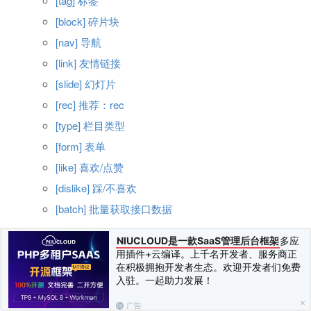
[tag] 标签
[block] 碎片块
[nav] 导航
[link] 友情链接
[slide] 幻灯片
[rec] 推荐：rec
[type] 栏目类型
[form] 表单
[like] 喜欢/点赞
[dislike] 踩/不喜欢
[batch] 批量获取接口数据
接口配置
NIUCLOUD是一款SaaS管理后台框架
多应
用插件+云编译。上千名开发者、服务商正
在积极拥抱开发者生态。欢迎开发者们免费
在使用API之前你需要在后台做一个简单的API配置，如下
入驻。一起助力发展！
图：
广告