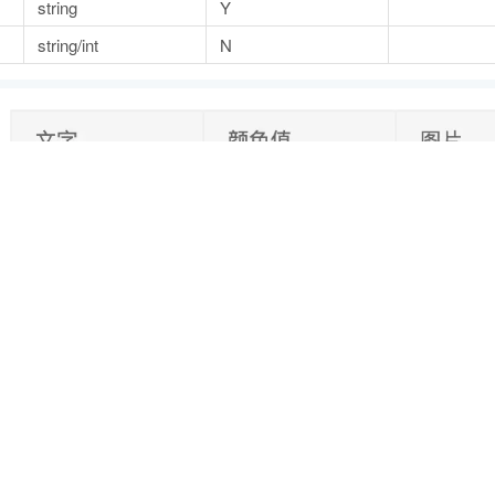
string
Y
string/int
N