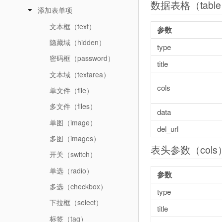
数据表格（tabl
添加表单项
文本框（text）
参数
隐藏域（hidden）
type
密码框（password）
title
文本域（textarea）
cols
单文件（file）
多文件（files）
data
单图（image）
del_url
多图（images）
表头参数（cols
开关（switch）
单选（radio）
参数
多选（checkbox）
type
下拉框（select）
title
标签（tag）