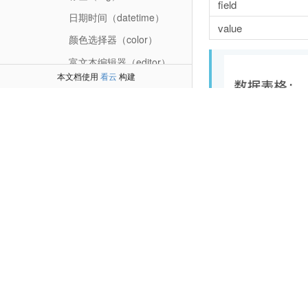
field
日期时间（datetime）
value
颜色选择器（color）
富文本编辑器（editor）
本文档使用
看云
构建
滑块（slider）
评分（rate）
穿梭框（transfer）
进度条（progress）
树形（tree）
联动（linkage）
自定义html（html）
分隔线（line）
文字（txt）
下拉框增强版（select+）
示例代码：
数据表格（table）