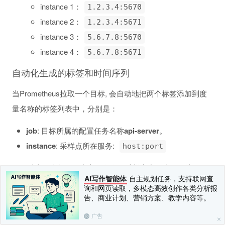
instance 1：
1.2.3.4:5670
instance 2：
1.2.3.4:5671
instance 3：
5.6.7.8:5670
instance 4：
5.6.7.8:5671
自动化生成的标签和时间序列
当Prometheus拉取一个目标, 会自动地把两个标签添加到度
量名称的标签列表中，分别是：
job
: 目标所属的配置任务名称
api-server
。
instance
: 采样点所在服务:
host:port
如果以上两个标签二者之一存在于采样点中，这个取决于
AI写作智能体
自主规划任务，支持联网查
配置选项。详见
文档
honor_labels
询和网页读取，多模态高效创作各类分析报
对于每个采样点所在服务instance，Prometheus都会存储以
告、商业计划、营销方案、教学内容等。
下的度量指标采样点：
广告