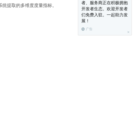
者、服务商正在积极拥抱
系统提取的多维度度量指标。
开发者生态。欢迎开发者
们免费入驻。一起助力发
展！
广告
rometheus支持的数据处理格式
k等系统中
之处，但是它只能为Prometheus服务
rometheus监控系统