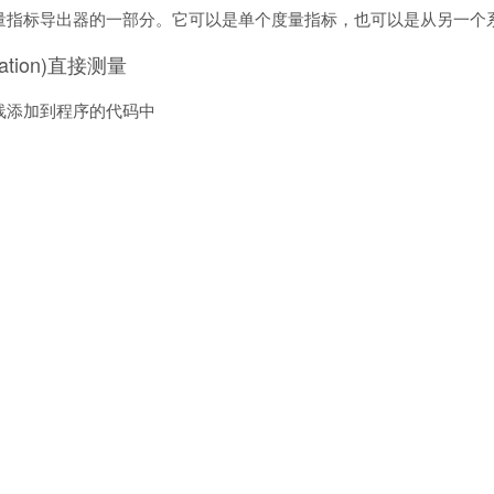
量指标导出器的一部分。它可以是单个度量指标，也可以是从另一个
entation)直接测量
线添加到程序的代码中
heus度量指标的二进制文件，通常将非Prometheus数据格式转化为P
警告，通过警告管理器将通知发送到邮件，Pagerduty或者Slac
theus的Ruby-on-rails主控面板构建器。它和Grafana有高度的相似
称作Prometheus系统的核心二进制文件。它也可以作为一个整体，被称作P