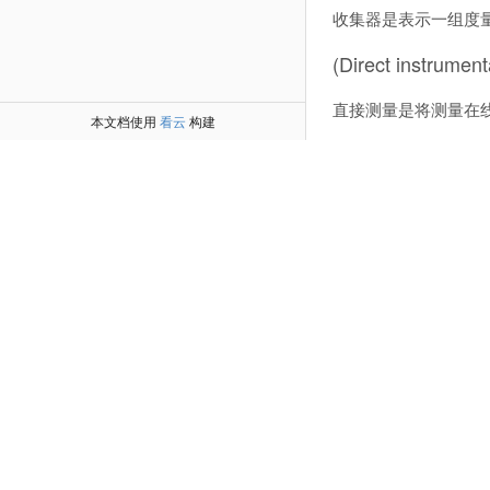
收集器是表示一组度
(Direct instrum
直接测量是将测量在
本文档使用
看云
构建
(Exporter)导出器
导出器是暴露Promet
(Notification)通知
通知表示一组或者多组的
(PromDash) 面板
PromDash
是Prome
Prometheus
Prometheus经常