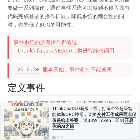
要做一系列操作，通过事件系统可以做到不侵入原有
代码完成登录的操作扩展，降低系统的耦合性的同
时，也降低了BUG的可能性。
事件系统的所有操作都通过
类进行静态调用
think\facade\Event
版本开始，事件机制不能关闭
V6.0.3+
定义事件
事件系统使用了观察者模式，提供了解耦应用的更好
ThinkChat3.0新版上线，打造企业超级智
方式。在你需要监听事件的位置，例如下面我们在用
能体和OPC神器，直接
交付工作成果而非仅
户完成登录操作之后添加如下事件触发代码：
仅是给出答案
，送30W Token，即刻
开启
你的AI之旅
广告