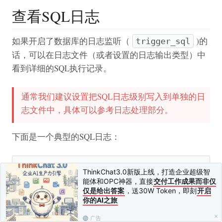
查看SQL日志
如果开启了数据库的日志监听（
)的
trigger_sql
话，可以在日志文件（或者设置的日志输出类型）中
看到详细的SQL执行记录。
通常我们建议设置把SQL日志级别写入到单独的日
志文件中，具体可以参考日志处理部分。
下面是一个典型的SQL日志：
[
 SQL 
]
 SHOW COLUMNS FROM `think_user` 
[
 RunT
ThinkChat3.0新版上线，打造企业超级智
[
 SQL 
]
 SELECT 
*
 FROM `think_user` LIMIT 
1
[
 
能体和OPC神器，直接
交付工作成果而非仅
仅是给出答案
，送30W Token，即刻
开启
你的AI之旅
如果需要增加额外的SQL监听，可以使用
广告