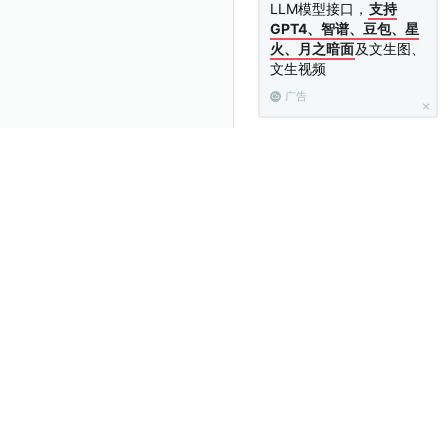
LLM模型接口，
支持
GPT4、智谱、豆包、星
火、月之暗面
及文生图、
文生视频
广告
字段的值被更新了，而
s