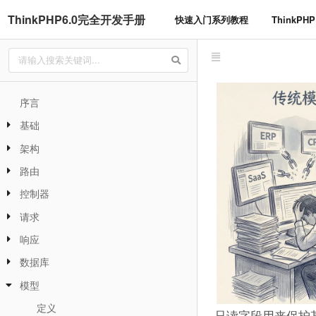
ThinkPHP6.0完全开发手册
快速入门系列教程
ThinkP
序言
基础
架构
路由
控制器
请求
响应
数据库
模型
定义
只读字段用来保护