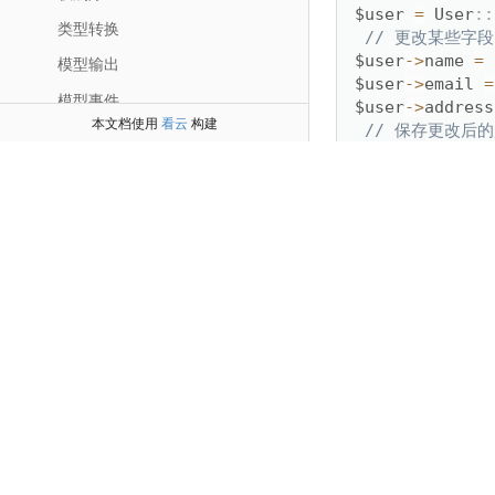
$user 
=
 User
:
:
类型转换
// 更改某些字
$user
-
>
name 
=
模型输出
$user
-
>
email 
=
模型事件
$user
-
>
address
本文档使用
看云
构建
// 保存更改后
模型关联
$user
-
>
save
(
)
;
虚拟模型
视图
事实上，由于我们
错误和日志
和
name
email
调试
支持动态设置只读
验证
杂项
$user 
=
 User
:
:
命令行
// 更改某些字
扩展库
$user
-
>
name 
=
$user
-
>
email 
=
附录
$user
-
>
address
// 保存更改后