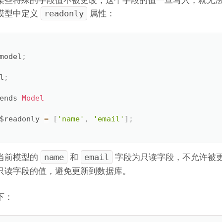
模型中定义
属性：
readonly
model
;
l
;
ends 
Model
$readonly 
=
[
'name'
,
'email'
]
;
当前模型的
和
字段为只读字段，不允许被
name
email
只读字段的值，避免更新到数据库。
下：