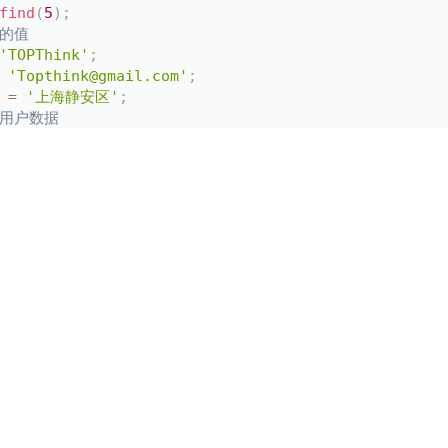
find
(
5
)
;
段的值
'TOPThink'
;
'Topthink@gmail.com'
;
 
=
'上海静安区'
;
的用户数据
对
和
字段设置了只读，因此只有
name
email
addres
的值仍然还是更新之前的值。
字段，例如：
find
(
5
)
;
段的值
'TOPThink'
;
'Topthink@gmail.com'
;
 
=
'上海静安区'
;
的用户数据