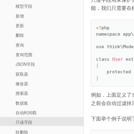
模型字段
能，我们只需要在
新增
更新
<
?
php

namespace app\
删除
查询
use think\Mode
查询范围
class 
User
 ext
JSON字段
{
    protected 
获取器
}
修改器
搜索器
例如，上面定义了
之前会自动过滤掉
数据集
自动时间戳
下面举个例子说明
只读字段
软删除